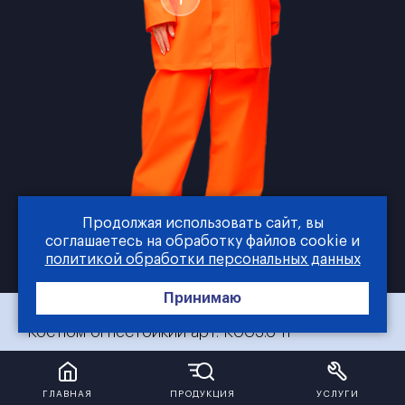
Продолжая использовать сайт, вы
соглашаетесь на обработку файлов cookie и
политикой обработки персональных данных
Принимаю
Костюм огнестойкий арт. К003.6-11
АРТИКУЛ: К003.6-11
Под заказ
ГЛАВНАЯ
ПРОДУКЦИЯ
УСЛУГИ