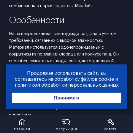
комбинезоны от производителя МирЛайт.
Особенности
Наша непромокаемая спецодежда создана с учётом
требований, связанных с высокой влажностью.
Материал используется водонепроницаемый с
покрытием из поливинилхлорида или полиуретана. Он
способен защитить от воды, снега, ветра, щелочей,
кислот.
Продолжая использовать сайт, вы
соглашаетесь на обработку файлов cookie и
Для большей герметичности швы комбинезона
политикой обработки персональных данных
обработаны специальным методом – сварка
высокочастотным током. В области пояса
Принимаю
предусматриваются фиксирующие кулиски. Карманы
снабжены клапанами. Рукава затягиваются резинкой или
манжетами.
ГЛАВНАЯ
ПРОДУКЦИЯ
УСЛУГИ