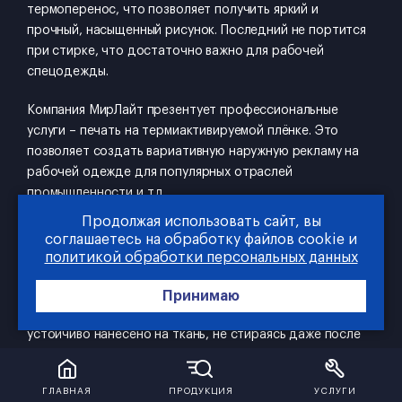
термоперенос, что позволяет получить яркий и
прочный, насыщенный рисунок. Последний не портится
при стирке, что достаточно важно для рабочей
спецодежды.
Компания МирЛайт презентует профессиональные
услуги – печать на термиактивируемой плёнке. Это
позволяет создать вариативную наружную рекламу на
рабочей одежде для популярных отраслей
промышленности и т.д.
Продолжая использовать сайт, вы
Рабочая спецодежда часто отличается материалом
соглашаетесь на обработку файлов cookie и
изготовления. В онлайн каталоге МирЛайт
политикой обработки персональных данных
представлены различные комплектующие,
предназначенные для оптимального формата печати.
Принимаю
Клиенты могут быть уверены, что изображение будет
устойчиво нанесено на ткань, не стираясь даже после
нескольких погружений в стиральную машину. Получить
упомянутые услуги можно в Москве, заказав их на сайте
ГЛАВНАЯ
ПРОДУКЦИЯ
УСЛУГИ
или посетив специализированный магазин МирЛайт.