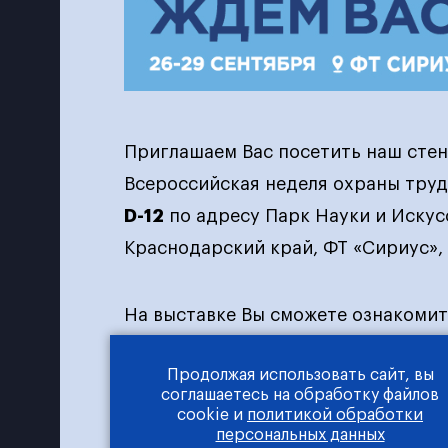
Приглашаем Вас посетить наш стен
Всероссийская неделя охраны труда
D-12
по адресу Парк Науки и Искусс
Краснодарский край, ФТ «Сириус», 
На выставке Вы сможете ознакоми
продукции от нашей компании, а т
Продолжая использовать сайт, вы
соглашаетесь на обработку файлов
Обращаем Ваше внимание, что пер
cookie и
политикой обработки
персональных данных
регистрация.